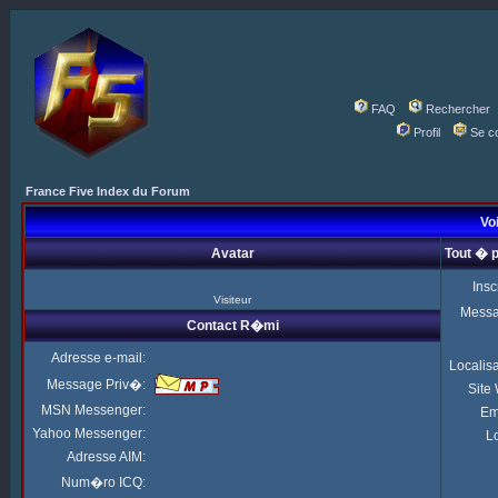
FAQ
Rechercher
Profil
Se c
France Five Index du Forum
Voi
Avatar
Tout � 
Insc
Visiteur
Mess
Contact R�mi
Adresse e-mail:
Localis
Message Priv�:
Site
MSN Messenger:
Em
Yahoo Messenger:
Lo
Adresse AIM:
Num�ro ICQ: