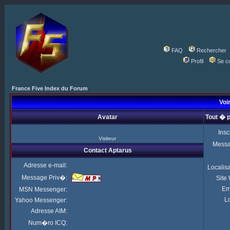
FAQ
Rechercher
Profil
Se c
France Five Index du Forum
Voir
Avatar
Tout � 
Insc
Visiteur
Mess
Contact Aptarus
Adresse e-mail:
Localis
Message Priv�:
Site
Em
MSN Messenger:
Lo
Yahoo Messenger:
Adresse AIM:
Num�ro ICQ: