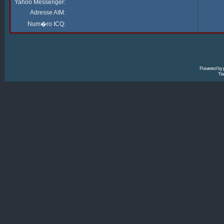
Yahoo Messenger:
Adresse AIM:
Num�ro ICQ:
Powered by
Tra