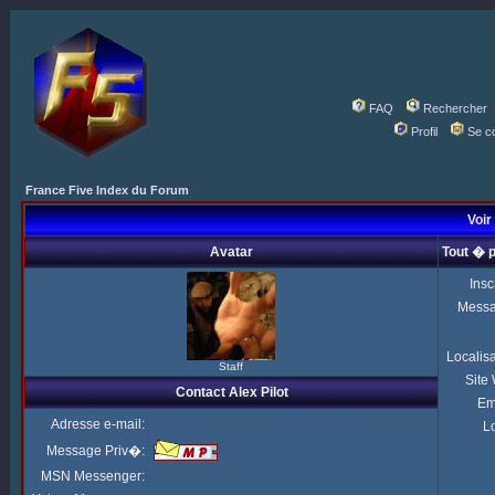
FAQ
Rechercher
Profil
Se c
France Five Index du Forum
Voir 
Avatar
Tout � p
Insc
Mess
Localis
Staff
Site
Contact Alex Pilot
Em
Adresse e-mail:
Lo
Message Priv�:
MSN Messenger: