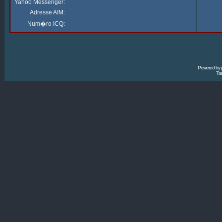
Yahoo Messenger:
Adresse AIM:
Num�ro ICQ:
Powered by
Tra