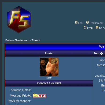
FAQ
Rechercher
Profil
Se c
France Five Index du Forum
Voir 
Avatar
Tout � p
Insc
Mess
Localis
Staff
Site
Contact Alex Pilot
Em
Adresse e-mail:
Lo
Message Priv�:
MSN Messenger: