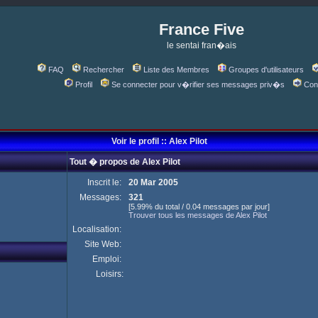
France Five
le sentai fran�ais
FAQ
Rechercher
Liste des Membres
Groupes d'utilisateurs
Profil
Se connecter pour v�rifier ses messages priv�s
Con
Voir le profil :: Alex Pilot
Tout � propos de Alex Pilot
Inscrit le:
20 Mar 2005
Messages:
321
[5.99% du total / 0.04 messages par jour]
Trouver tous les messages de Alex Pilot
Localisation:
Site Web:
Emploi:
Loisirs: