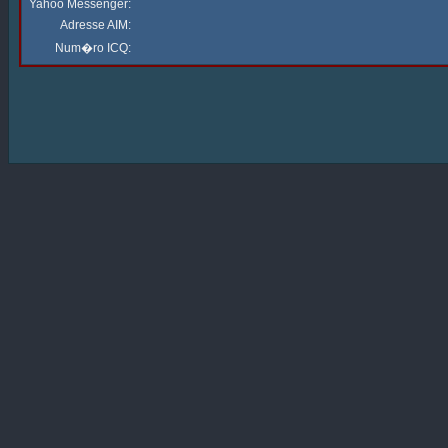
Yahoo Messenger:
Adresse AIM:
Num�ro ICQ: