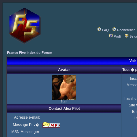
FAQ
Rechercher
Profil
Se c
France Five Index du Forum
Voir 
Avatar
Tout � p
Insc
Mess
Localis
Staff
Site
Contact Alex Pilot
Em
Adresse e-mail:
Lo
Message Priv�:
MSN Messenger: