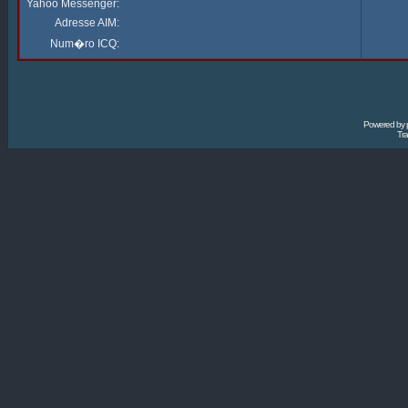
Yahoo Messenger:
Adresse AIM:
Num�ro ICQ:
Powered by
Tra