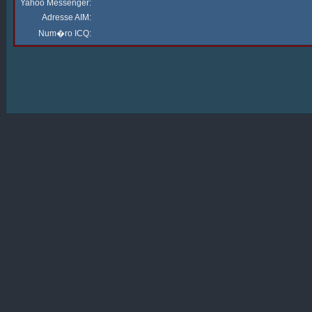
Yahoo Messenger:
Adresse AIM:
Num�ro ICQ: