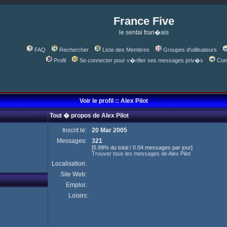
France Five
le sentai fran�ais
FAQ
Rechercher
Liste des Membres
Groupes d'utilisateurs
Profil
Se connecter pour v�rifier ses messages priv�s
Con
Voir le profil :: Alex Pilot
Tout � propos de Alex Pilot
Inscrit le:
20 Mar 2005
Messages:
321
[5.99% du total / 0.04 messages par jour]
Trouver tous les messages de Alex Pilot
Localisation:
Site Web:
Emploi:
Loisirs: