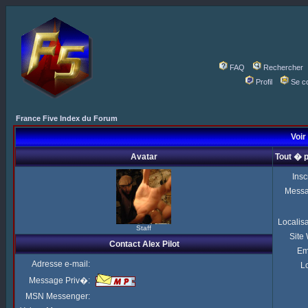
FAQ
Rechercher
Profil
Se c
France Five Index du Forum
Voir 
Avatar
Tout � p
Insc
Mess
Localis
Staff
Site
Contact Alex Pilot
Em
Adresse e-mail:
Lo
Message Priv�:
MSN Messenger: