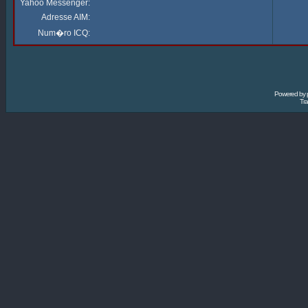
Yahoo Messenger:
Adresse AIM:
Num�ro ICQ:
Powered by
Tra