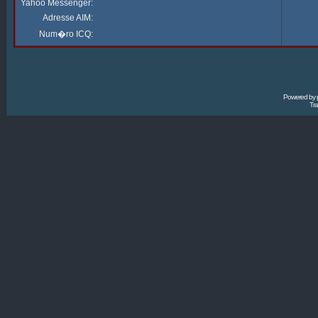
Yahoo Messenger:
Adresse AIM:
Num�ro ICQ:
Powered by
Tra