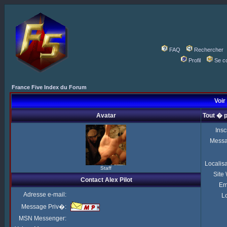
FAQ
Rechercher
Profil
Se c
France Five Index du Forum
Voir 
Avatar
Tout � p
Insc
Mess
Localis
Staff
Site
Contact Alex Pilot
Em
Adresse e-mail:
Lo
Message Priv�:
MSN Messenger: