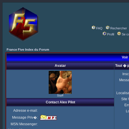
FAQ
Rechercher
Profil
Se c
France Five Index du Forum
Voir 
Avatar
Tout � p
Insc
Mess
Localis
Staff
Site
Contact Alex Pilot
Em
Adresse e-mail:
Lo
Message Priv�:
MSN Messenger: