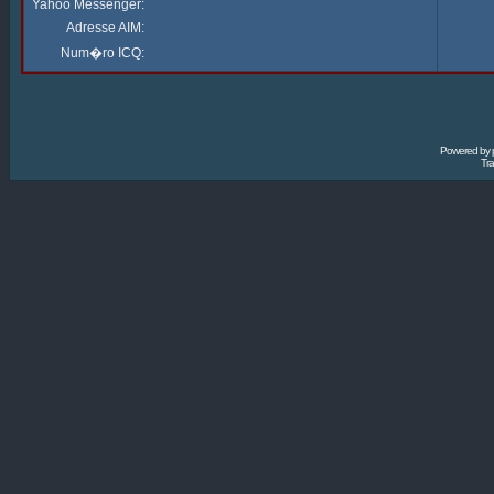
Yahoo Messenger:
Adresse AIM:
Num�ro ICQ:
Powered by
Tra