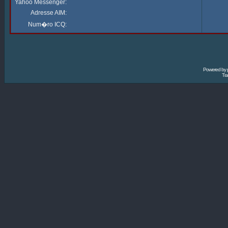
Yahoo Messenger:
Adresse AIM:
Num�ro ICQ:
Powered by
Tra