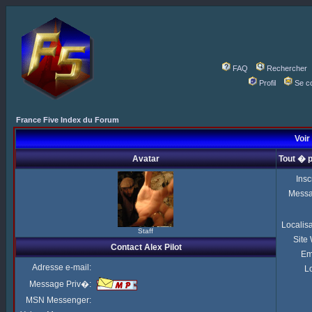
FAQ
Rechercher
Profil
Se c
France Five Index du Forum
Voir 
Avatar
Tout � p
Insc
Mess
Localis
Staff
Site
Contact Alex Pilot
Em
Adresse e-mail:
Lo
Message Priv�:
MSN Messenger: