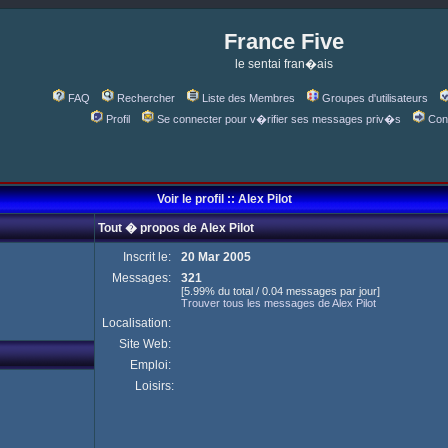
France Five
le sentai fran�ais
FAQ
Rechercher
Liste des Membres
Groupes d'utilisateurs
Profil
Se connecter pour v�rifier ses messages priv�s
Con
Voir le profil :: Alex Pilot
Tout � propos de Alex Pilot
Inscrit le:
20 Mar 2005
Messages:
321
[5.99% du total / 0.04 messages par jour]
Trouver tous les messages de Alex Pilot
Localisation:
Site Web:
Emploi:
Loisirs: