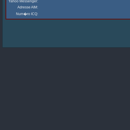
Yahoo Messenger:
Adresse AIM:
Num�ro ICQ: