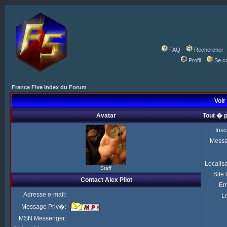
FAQ
Rechercher
Profil
Se c
France Five Index du Forum
Voir 
Avatar
Tout � p
Insc
Mess
Localis
Staff
Site
Contact Alex Pilot
Em
Adresse e-mail:
Lo
Message Priv�:
MSN Messenger: