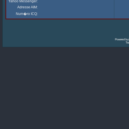
Yahoo Messenger:
Adresse AIM:
Num�ro ICQ:
Powered by
Tra