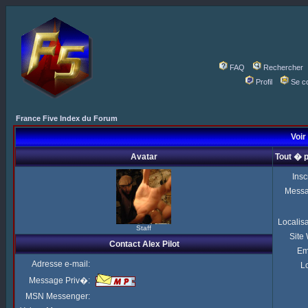
FAQ
Rechercher
Profil
Se c
France Five Index du Forum
Voir 
Avatar
Tout � p
Insc
Mess
Localis
Staff
Site
Contact Alex Pilot
Em
Adresse e-mail:
Lo
Message Priv�:
MSN Messenger: