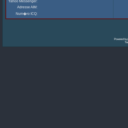
Yahoo Messenger:
Adresse AIM:
Num�ro ICQ:
Powered by
Tra