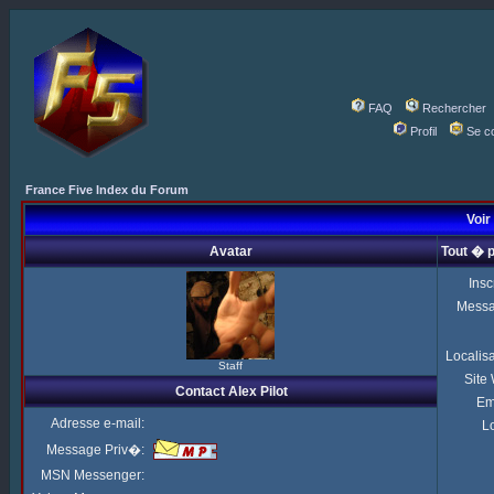
FAQ
Rechercher
Profil
Se c
France Five Index du Forum
Voir 
Avatar
Tout � p
Insc
Mess
Localis
Staff
Site
Contact Alex Pilot
Em
Adresse e-mail:
Lo
Message Priv�:
MSN Messenger: