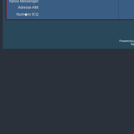
Yahoo Messenger:
Adresse AIM:
Num�ro ICQ:
Powered by
Tra