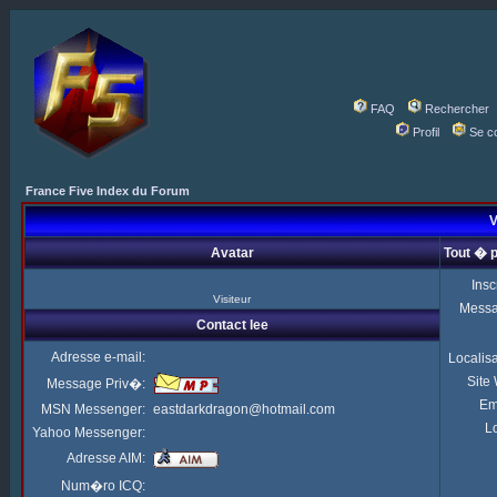
FAQ
Rechercher
Profil
Se c
France Five Index du Forum
V
Avatar
Tout � p
Insc
Visiteur
Mess
Contact lee
Adresse e-mail:
Localis
Site
Message Priv�:
Em
MSN Messenger:
eastdarkdragon@hotmail.com
Lo
Yahoo Messenger:
Adresse AIM:
Num�ro ICQ: