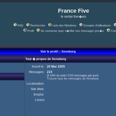
France Five
le sentai fran�ais
FAQ
Rechercher
Liste des Membres
Groupes d'utilisateurs
Profil
Se connecter pour v�rifier ses messages priv�s
Con
Voir le profil :: Xenoborg
Tout � propos de Xenoborg
Inscrit le:
20 Mar 2005
Messages:
223
[4.16% du total / 0.03 messages par jour]
Trouver tous les messages de Xenoborg
Localisation:
Site Web:
Emploi:
Loisirs: