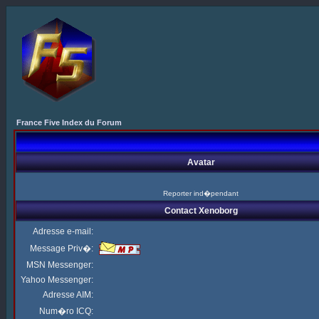
France Five Index du Forum
Avatar
Reporter ind�pendant
Contact Xenoborg
Adresse e-mail:
Message Priv�:
MSN Messenger:
Yahoo Messenger:
Adresse AIM:
Num�ro ICQ: