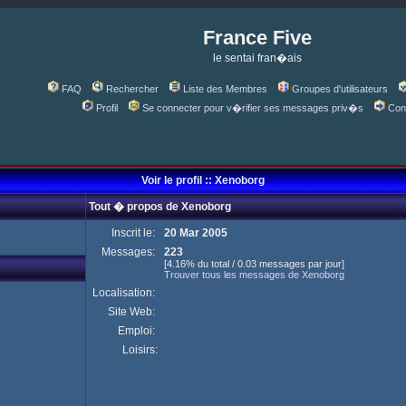
France Five
le sentai fran�ais
FAQ
Rechercher
Liste des Membres
Groupes d'utilisateurs
Profil
Se connecter pour v�rifier ses messages priv�s
Con
Voir le profil :: Xenoborg
Tout � propos de Xenoborg
Inscrit le:
20 Mar 2005
Messages:
223
[4.16% du total / 0.03 messages par jour]
Trouver tous les messages de Xenoborg
Localisation:
Site Web:
Emploi:
Loisirs: