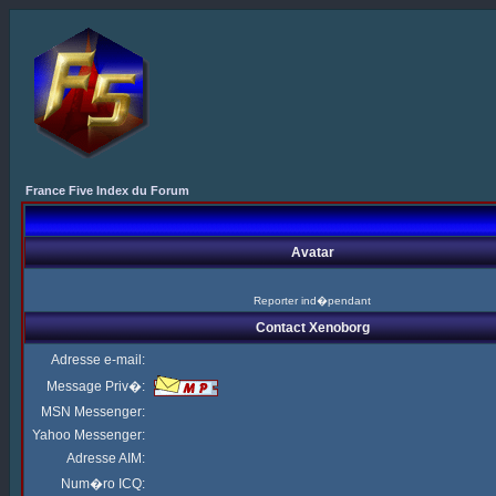
France Five Index du Forum
Avatar
Reporter ind�pendant
Contact Xenoborg
Adresse e-mail:
Message Priv�:
MSN Messenger:
Yahoo Messenger:
Adresse AIM:
Num�ro ICQ: