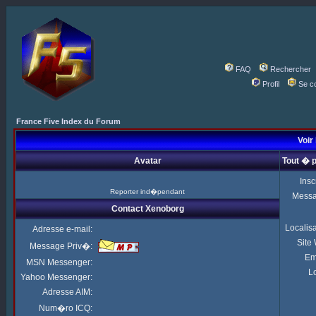
FAQ
Rechercher
Profil
Se c
France Five Index du Forum
Voir
Avatar
Tout � 
Insc
Reporter ind�pendant
Mess
Contact Xenoborg
Localis
Adresse e-mail:
Site
Message Priv�:
Em
MSN Messenger:
Lo
Yahoo Messenger:
Adresse AIM:
Num�ro ICQ: