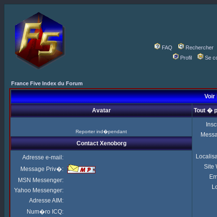
FAQ
Rechercher
Profil
Se c
France Five Index du Forum
Voir
Avatar
Tout � 
Insc
Reporter ind�pendant
Mess
Contact Xenoborg
Localis
Adresse e-mail:
Site
Message Priv�:
Em
MSN Messenger:
Lo
Yahoo Messenger:
Adresse AIM:
Num�ro ICQ: