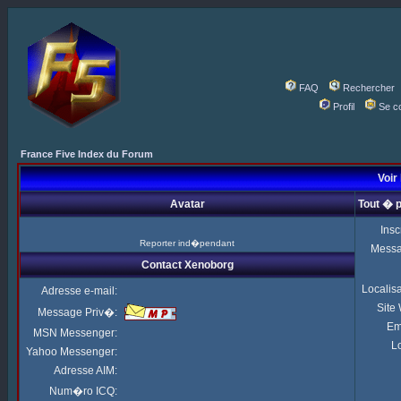
FAQ
Rechercher
Profil
Se c
France Five Index du Forum
Voir
Avatar
Tout � 
Insc
Reporter ind�pendant
Mess
Contact Xenoborg
Localis
Adresse e-mail:
Site
Message Priv�:
Em
MSN Messenger:
Lo
Yahoo Messenger:
Adresse AIM:
Num�ro ICQ: