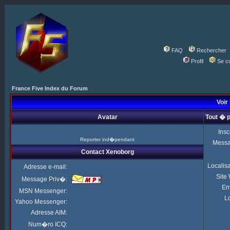
FAQ
Rechercher
Profil
Se c
France Five Index du Forum
Voir
Avatar
Tout � 
Insc
Reporter ind�pendant
Mess
Contact Xenoborg
Localis
Adresse e-mail:
Site
Message Priv�:
Em
MSN Messenger:
Lo
Yahoo Messenger:
Adresse AIM:
Num�ro ICQ: