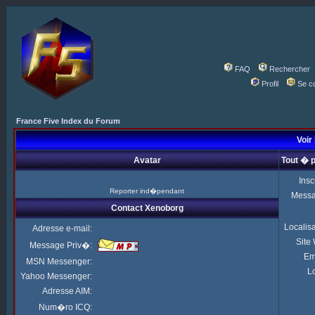
FAQ
Rechercher
Profil
Se c
France Five Index du Forum
Voir
Avatar
Tout � 
Insc
Reporter ind�pendant
Mess
Contact Xenoborg
Localis
Adresse e-mail:
Site
Message Priv�:
Em
MSN Messenger:
Lo
Yahoo Messenger:
Adresse AIM:
Num�ro ICQ: