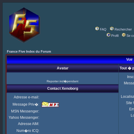
FAQ
Rechercher
Profil
Se c
France Five Index du Forum
Voir
Avatar
Tout � 
Insc
Reporter ind�pendant
Mess
Contact Xenoborg
Localis
Adresse e-mail:
Site
Message Priv�:
Em
MSN Messenger:
Lo
Yahoo Messenger:
Adresse AIM:
Num�ro ICQ: