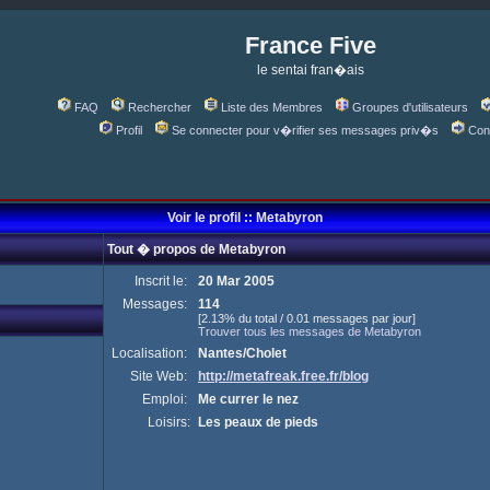
France Five
le sentai fran�ais
FAQ
Rechercher
Liste des Membres
Groupes d'utilisateurs
Profil
Se connecter pour v�rifier ses messages priv�s
Con
Voir le profil :: Metabyron
Tout � propos de Metabyron
Inscrit le:
20 Mar 2005
Messages:
114
[2.13% du total / 0.01 messages par jour]
Trouver tous les messages de Metabyron
Localisation:
Nantes/Cholet
Site Web:
http://metafreak.free.fr/blog
Emploi:
Me currer le nez
Loisirs:
Les peaux de pieds