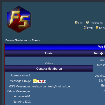
FAQ
Rechercher
Profil
Se c
France Five Index du Forum
Voir 
Avatar
Tout � 
Insc
Visiteur
Mess
Contact Metabyron
Adresse e-mail:
Localis
Site
Message Priv�:
Em
MSN Messenger:
metabyron_freak@hotmail.com
Lo
Yahoo Messenger:
Adresse AIM:
Num�ro ICQ: