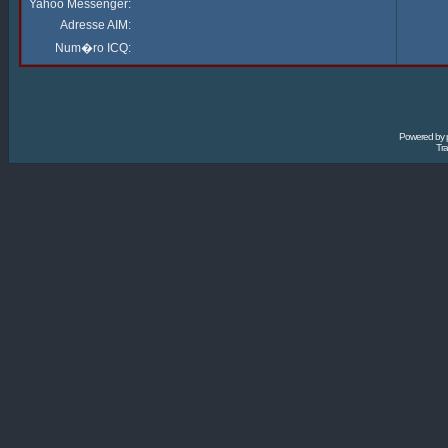
Yahoo Messenger:
Adresse AIM:
Num�ro ICQ:
Powered by
Tra