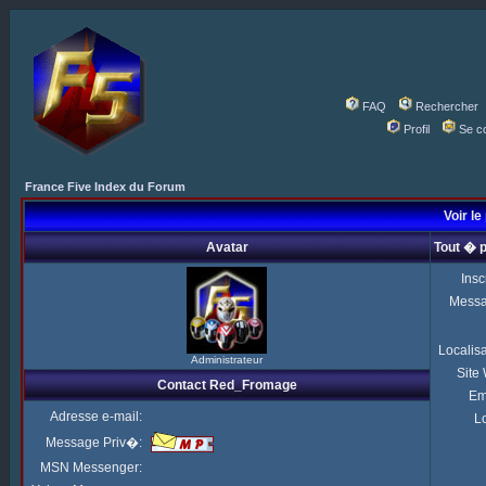
FAQ
Rechercher
Profil
Se c
France Five Index du Forum
Voir l
Avatar
Tout � 
Insc
Mess
Localis
Administrateur
Site
Contact Red_Fromage
Em
Adresse e-mail:
Lo
Message Priv�:
MSN Messenger: