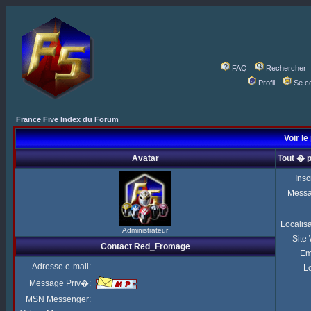
FAQ
Rechercher
Profil
Se c
France Five Index du Forum
Voir l
Avatar
Tout � 
Insc
Mess
Localis
Administrateur
Site
Contact Red_Fromage
Em
Adresse e-mail:
Lo
Message Priv�:
MSN Messenger: