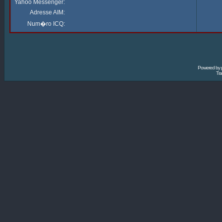
Yahoo Messenger:
Adresse AIM:
Num�ro ICQ:
Powered by
Tra