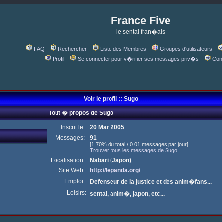
France Five
le sentai fran�ais
FAQ
Rechercher
Liste des Membres
Groupes d'utilisateurs
Profil
Se connecter pour v�rifier ses messages priv�s
Con
Voir le profil :: Sugo
Tout � propos de Sugo
Inscrit le:
20 Mar 2005
Messages:
91
[1.70% du total / 0.01 messages par jour]
Trouver tous les messages de Sugo
Localisation:
Nabari (Japon)
Site Web:
http://lepanda.org/
Emploi:
Defenseur de la justice et des anim�fans...
Loisirs:
sentai, anim�, japon, etc...