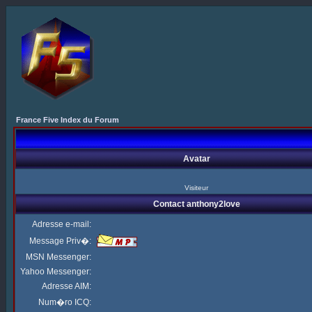
France Five Index du Forum
Avatar
Visiteur
Contact anthony2love
Adresse e-mail:
Message Priv�:
MSN Messenger:
Yahoo Messenger:
Adresse AIM:
Num�ro ICQ: