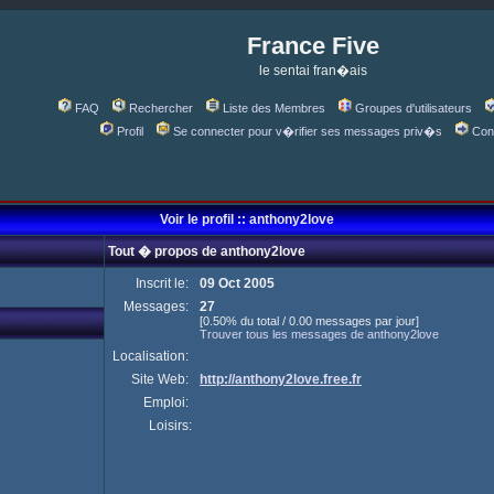
France Five
le sentai fran�ais
FAQ
Rechercher
Liste des Membres
Groupes d'utilisateurs
Profil
Se connecter pour v�rifier ses messages priv�s
Con
Voir le profil :: anthony2love
Tout � propos de anthony2love
Inscrit le:
09 Oct 2005
Messages:
27
[0.50% du total / 0.00 messages par jour]
Trouver tous les messages de anthony2love
Localisation:
Site Web:
http://anthony2love.free.fr
Emploi:
Loisirs: