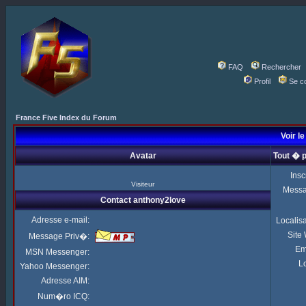
FAQ
Rechercher
Profil
Se c
France Five Index du Forum
Voir le
Avatar
Tout � 
Insc
Visiteur
Mess
Contact anthony2love
Adresse e-mail:
Localis
Site
Message Priv�:
Em
MSN Messenger:
Lo
Yahoo Messenger:
Adresse AIM:
Num�ro ICQ: