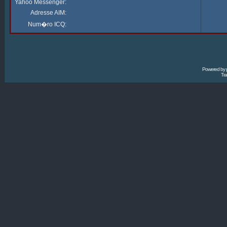
Yahoo Messenger:
Adresse AIM:
Num�ro ICQ:
Powered by
Tra