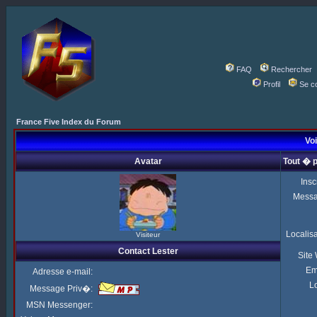
FAQ
Rechercher
Profil
Se c
France Five Index du Forum
Voi
Avatar
Tout � 
Insc
Mess
Localis
Visiteur
Contact Lester
Site
Em
Adresse e-mail:
Lo
Message Priv�:
MSN Messenger: