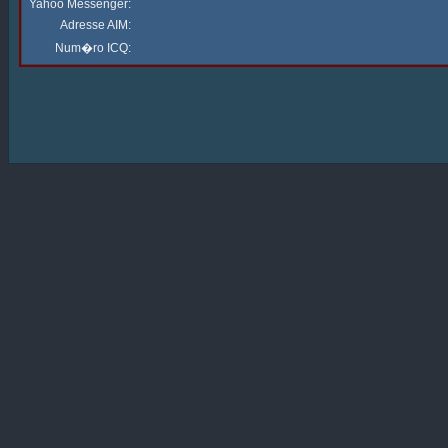
Yahoo Messenger:
Adresse AIM:
Num�ro ICQ: