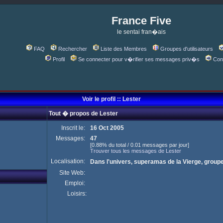
France Five
le sentai fran�ais
FAQ
Rechercher
Liste des Membres
Groupes d'utilisateurs
Profil
Se connecter pour v�rifier ses messages priv�s
Con
Voir le profil :: Lester
Tout � propos de Lester
Inscrit le:
16 Oct 2005
Messages:
47
[0.88% du total / 0.01 messages par jour]
Trouver tous les messages de Lester
Localisation:
Dans l'univers, superamas de la Vierge, groupe 
Site Web:
Emploi:
Loisirs: