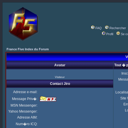
FAQ
Rechercher
Profil
Se c
France Five Index du Forum
Vo
Avatar
Tout � p
Insc
Visiteur
Mess
Contact Jiro
Adresse e-mail:
Localis
Site
Message Priv�:
Em
MSN Messenger:
Lo
Yahoo Messenger:
Adresse AIM:
Num�ro ICQ: