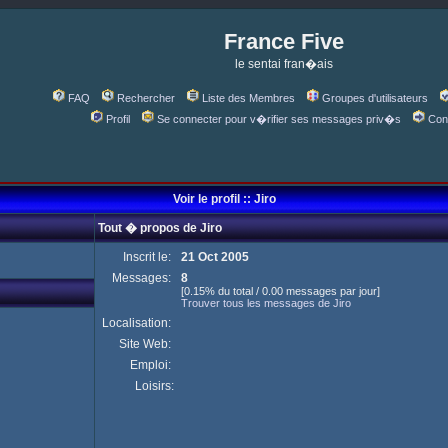
France Five
le sentai fran�ais
FAQ
Rechercher
Liste des Membres
Groupes d'utilisateurs
Profil
Se connecter pour v�rifier ses messages priv�s
Con
Voir le profil :: Jiro
Tout � propos de Jiro
Inscrit le:
21 Oct 2005
Messages:
8
[0.15% du total / 0.00 messages par jour]
Trouver tous les messages de Jiro
Localisation:
Site Web:
Emploi:
Loisirs: