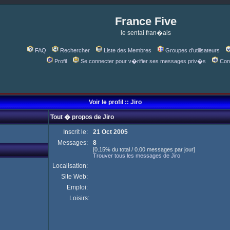
France Five
le sentai fran�ais
FAQ
Rechercher
Liste des Membres
Groupes d'utilisateurs
Profil
Se connecter pour v�rifier ses messages priv�s
Con
Voir le profil :: Jiro
Tout � propos de Jiro
Inscrit le:
21 Oct 2005
Messages:
8
[0.15% du total / 0.00 messages par jour]
Trouver tous les messages de Jiro
Localisation:
Site Web:
Emploi:
Loisirs: