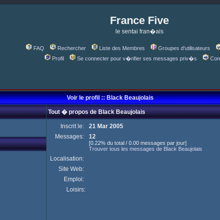
France Five
le sentai fran�ais
FAQ
Rechercher
Liste des Membres
Groupes d'utilisateurs
Profil
Se connecter pour v�rifier ses messages priv�s
Con
Voir le profil :: Black Beaujolais
Tout � propos de Black Beaujolais
Inscrit le:
21 Mar 2005
Messages:
12
[0.22% du total / 0.00 messages par jour]
Trouver tous les messages de Black Beaujolais
Localisation:
Site Web:
Emploi:
Loisirs: