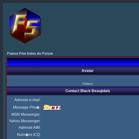
France Five Index du Forum
Avatar
Visiteur
Contact Black Beaujolais
Adresse e-mail:
Message Priv�:
MSN Messenger:
Yahoo Messenger:
Adresse AIM:
Num�ro ICQ: