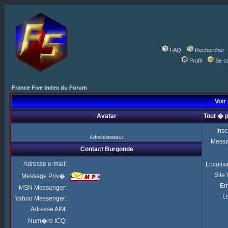
FAQ
Rechercher
Profil
Se c
France Five Index du Forum
Voir 
Avatar
Tout � 
Insc
Administrateur
Mess
Contact Burgonde
Adresse e-mail:
Localis
Site
Message Priv�:
Em
MSN Messenger:
Lo
Yahoo Messenger:
Adresse AIM:
Num�ro ICQ: