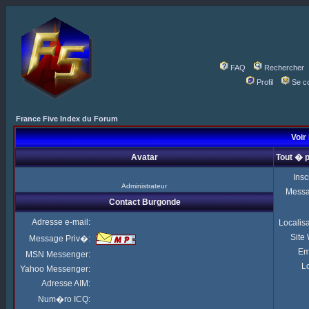
FAQ
Rechercher
Profil
Se c
France Five Index du Forum
Voir 
Avatar
Tout � 
Insc
Administrateur
Mess
Contact Burgonde
Adresse e-mail:
Localis
Site
Message Priv�:
Em
MSN Messenger:
Lo
Yahoo Messenger:
Adresse AIM:
Num�ro ICQ: