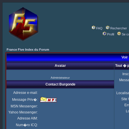
FAQ
Rechercher
Profil
Se c
France Five Index du Forum
Voir 
Avatar
Tout � 
Insc
Administrateur
Mess
Contact Burgonde
Adresse e-mail:
Localis
Site
Message Priv�:
Em
MSN Messenger:
Lo
Yahoo Messenger:
Adresse AIM:
Num�ro ICQ: