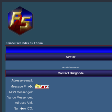
France Five Index du Forum
Avatar
Administrateur
Contact Burgonde
Adresse e-mail:
Message Priv�:
MSN Messenger:
Yahoo Messenger:
Adresse AIM:
Num�ro ICQ: