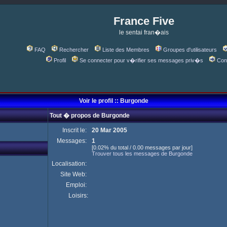
France Five
le sentai fran�ais
FAQ
Rechercher
Liste des Membres
Groupes d'utilisateurs
Profil
Se connecter pour v�rifier ses messages priv�s
Con
Voir le profil :: Burgonde
Tout � propos de Burgonde
Inscrit le:
20 Mar 2005
Messages:
1
[0.02% du total / 0.00 messages par jour]
Trouver tous les messages de Burgonde
Localisation:
Site Web:
Emploi:
Loisirs: