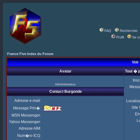
FAQ
Rechercher
Profil
Se c
France Five Index du Forum
Voir 
Avatar
Tout � 
Insc
Administrateur
Mess
Contact Burgonde
Adresse e-mail:
Localis
Site
Message Priv�:
Em
MSN Messenger:
Lo
Yahoo Messenger:
Adresse AIM:
Num�ro ICQ: