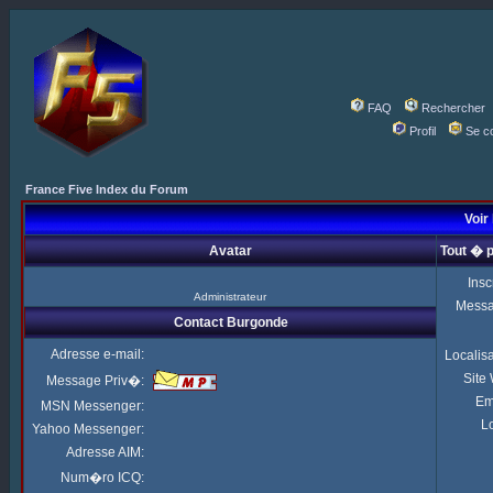
FAQ
Rechercher
Profil
Se c
France Five Index du Forum
Voir 
Avatar
Tout � 
Insc
Administrateur
Mess
Contact Burgonde
Adresse e-mail:
Localis
Site
Message Priv�:
Em
MSN Messenger:
Lo
Yahoo Messenger:
Adresse AIM:
Num�ro ICQ: