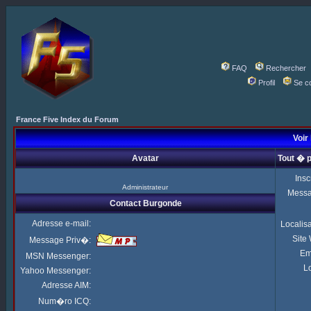
FAQ
Rechercher
Profil
Se c
France Five Index du Forum
Voir 
Avatar
Tout � 
Insc
Administrateur
Mess
Contact Burgonde
Adresse e-mail:
Localis
Site
Message Priv�:
Em
MSN Messenger:
Lo
Yahoo Messenger:
Adresse AIM:
Num�ro ICQ: