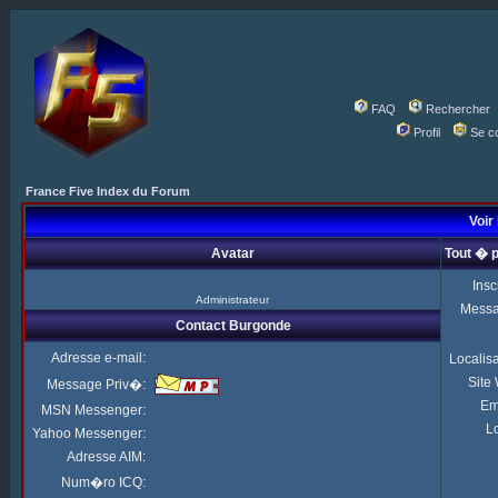
FAQ
Rechercher
Profil
Se c
France Five Index du Forum
Voir 
Avatar
Tout � 
Insc
Administrateur
Mess
Contact Burgonde
Adresse e-mail:
Localis
Site
Message Priv�:
Em
MSN Messenger:
Lo
Yahoo Messenger:
Adresse AIM:
Num�ro ICQ: