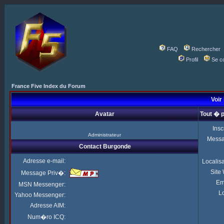
FAQ
Rechercher
Profil
Se c
France Five Index du Forum
Voir 
Avatar
Tout � 
Insc
Administrateur
Mess
Contact Burgonde
Adresse e-mail:
Localis
Site
Message Priv�:
Em
MSN Messenger:
Lo
Yahoo Messenger:
Adresse AIM:
Num�ro ICQ: