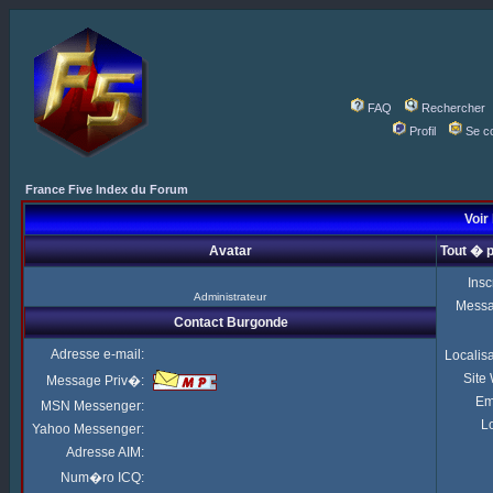
FAQ
Rechercher
Profil
Se c
France Five Index du Forum
Voir 
Avatar
Tout � 
Insc
Administrateur
Mess
Contact Burgonde
Adresse e-mail:
Localis
Site
Message Priv�:
Em
MSN Messenger:
Lo
Yahoo Messenger:
Adresse AIM:
Num�ro ICQ: