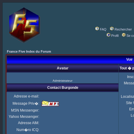
FAQ
Rechercher
Profil
Se c
France Five Index du Forum
Voir 
Avatar
Tout � 
Insc
Administrateur
Mess
Contact Burgonde
Adresse e-mail:
Localis
Site
Message Priv�:
Em
MSN Messenger:
Lo
Yahoo Messenger:
Adresse AIM:
Num�ro ICQ: