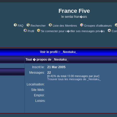
France Five
le sentai fran�ais
FAQ
Rechercher
Liste des Membres
Groupes d'utilisateurs
Profil
Se connecter pour v�rifier ses messages priv�s
Con
Voir le profil :: _Neotaku_
Tout � propos de _Neotaku_
Inscrit le:
21 Mar 2005
Messages:
22
[0.41% du total / 0.00 messages par jour]
Trouver tous les messages de _Neotaku_
Localisation:
Site Web:
Emploi:
Loisirs: