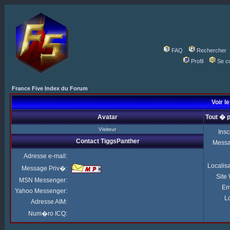
FAQ
Rechercher
Profil
Se c
France Five Index du Forum
Voir l
Avatar
Tout � 
Visiteur
Insc
Contact TiggsPanther
Mess
Adresse e-mail:
Localis
Message Priv�:
Site
MSN Messenger:
Em
Yahoo Messenger:
Lo
Adresse AIM:
Num�ro ICQ: